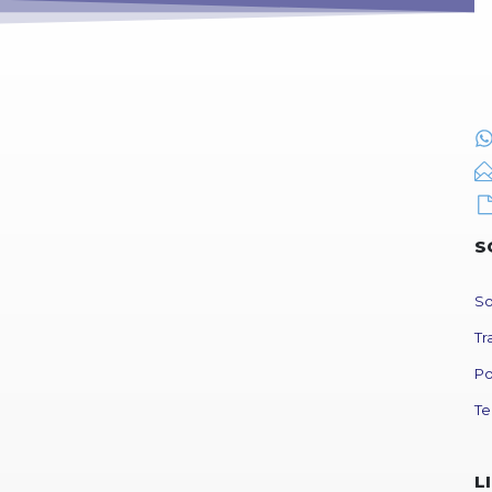
S
So
Tr
Po
Te
L