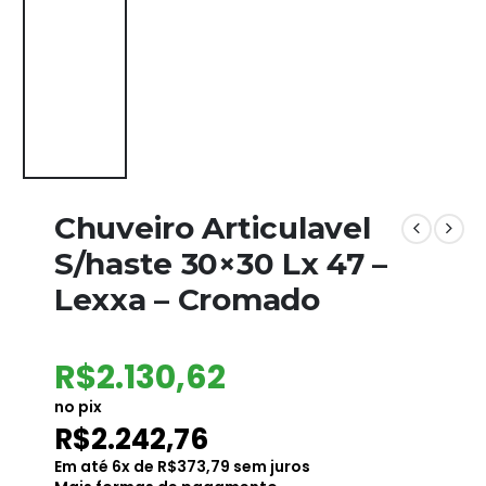
Chuveiro Articulavel
S/haste 30×30 Lx 47 –
Lexxa – Cromado
R$
2.130,62
no pix
R$
2.242,76
Em até
6
x de
R$
373,79
sem juros