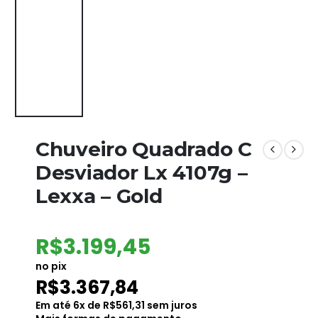
Chuveiro Quadrado C
Desviador Lx 4107g –
Lexxa – Gold
R$
3.199,45
no pix
R$
3.367,84
Em até
6
x de
R$
561,31
sem juros