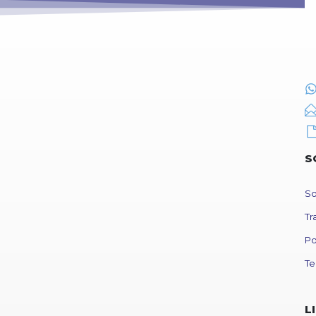
S
So
Tr
Po
Te
L