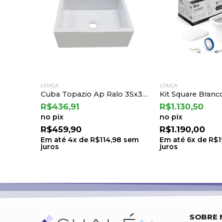
LOUÇA
LOUÇA
Cuba Topazio Ap Ralo 35x35x12 Br Venturi 01.01.011
Kit Square Branco: Bacia com Caixa Acoplada e Itens de Instalacao – Incepa
R$
1.130,50
R$
3.695,50
no pix
no pix
R$
1.190,00
R$
3.890,00
8
sem
Em até
6
x de
R$
198,33
sem
Em até
6
x de
R$
juros
juros
SOBRE 