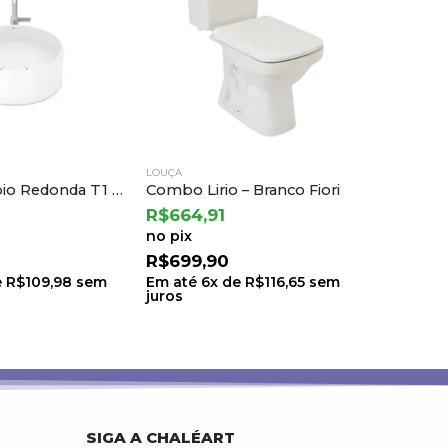
LOUÇA
LOUÇA
– Branco Fiori
Bacia Conv Parati Branco
Kit Bos
R$
160,55
R$
1.79
no pix
no pix
R$
169,00
R$
1.89
e
R$
116,65
sem
Em até
1
x de
R$
169,00
sem
Em até
juros
juros
SIGA A CHALÉART