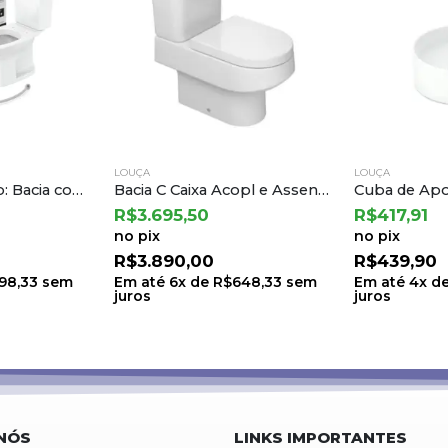
LOUÇA
LOUÇA
Bacia C Caixa Acopl e Assento Termofixo Carrara/nuova Branco Gelo – Deca
Cuba de Apoio Redonda T1 30cm – Branco – Roca
Combo Lirio 
R$
417,91
R$
664,91
no pix
no pix
R$
439,90
R$
699,90
648,33
sem
Em até
4
x de
R$
109,98
sem
Em até
6
x d
juros
juros
NÓS
LINKS IMPORTANTES