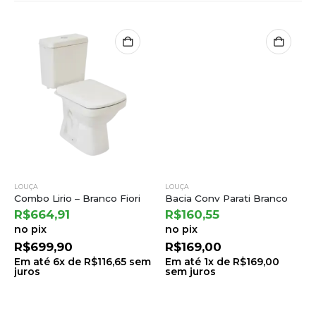
LOUÇA
LOUÇA
Combo Lirio – Branco Fiori
Bacia Conv Parati Branco
R$
664,91
R$
160,55
no pix
no pix
R$
699,90
R$
169,00
Em até
6
x de
R$
116,65
sem
Em até
1
x de
R$
169,00
juros
sem juros