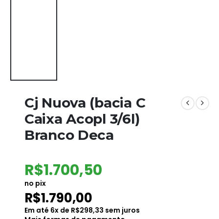
Cj Nuova (bacia C
Caixa Acopl 3/6l)
Branco Deca
R$
1.700,50
no pix
R$
1.790,00
Em até
6
x de
R$
298,33
sem juros