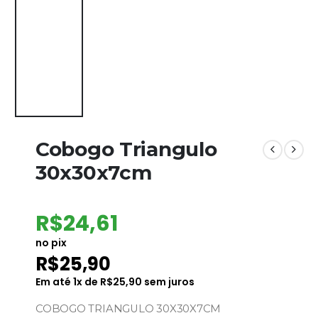
Cobogo Triangulo
30x30x7cm
R$
24,61
no pix
R$
25,90
Em até
1
x de
R$
25,90
sem juros
COBOGO TRIANGULO 30X30X7CM