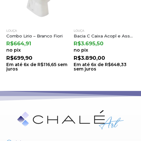
LOUÇA
LOUÇA
Combo Lirio – Branco Fiori
Bacia C Caixa Acopl e Assento Termofixo Carrara/nuova Branco Gelo – Deca
R$
664,91
R$
3.695,50
no pix
no pix
R$
699,90
R$
3.890,00
Em até
6
x de
R$
116,65
sem
Em até
6
x de
R$
648,33
juros
sem juros