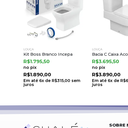
LOUÇA
LOUÇA
pa
Bacia C Caixa Acopl e Assento Termofixo Carrara/nuova Branco Gelo – Deca
Bacia Conv Parat
R$
3.695,50
R$
160,55
no pix
no pix
R$
3.890,00
R$
169,00
0
sem
Em até
6
x de
R$
648,33
sem
Em até
1
x de
R$
1
juros
juros
SOBRE 