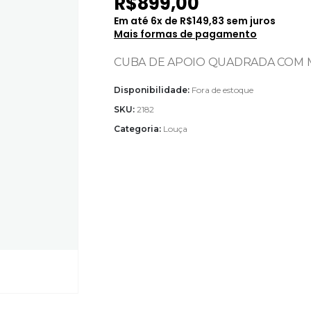
R$
899,00
Em até
6
x de
R$
149,83
sem juros
Mais formas de pagamento
CUBA DE APOIO QUADRADA COM ME
Disponibilidade:
Fora de estoque
SKU:
2182
Categoria:
Louça