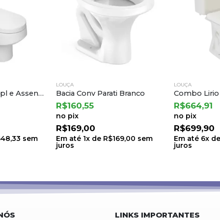
LOUÇA
LOUÇA
i Branco
Combo Lirio – Branco Fiori
R$
664,91
R$
1.130,50
no pix
no pix
R$
699,90
R$
1.190,00
69,00
sem
Em até
6
x de
R$
116,65
sem
Em até
6
x d
juros
juros
NÓS
LINKS IMPORTANTES