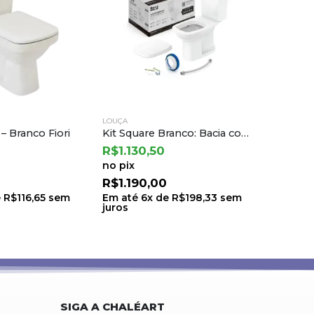
LOUÇA
LOUÇA
Kit Square Branco: Bacia com Caixa Acoplada e Itens de Instalacao – Incepa
Cuba Topazio Ap Ralo 35x35x12 Br Venturi 01.01.011
R$
436,91
R$
417,
no pix
no pix
R$
459,90
R$
439
e
R$
198,33
sem
Em até
4
x de
R$
114,98
sem
Em até
juros
juros
SIGA A CHALÉART