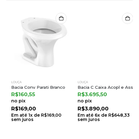
LOUÇA
LOUÇA
Bacia Conv Parati Branco
Bacia C Caixa Acopl e Assento Termofixo Carrara/nuova Branco Gelo – Deca
R$
160,55
R$
3.695,50
no pix
no pix
R$
169,00
R$
3.890,00
Em até
1
x de
R$
169,00
Em até
6
x de
R$
648,33
sem juros
sem juros