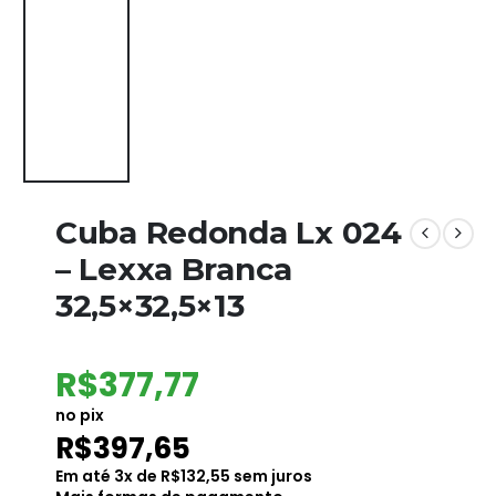
Cuba Redonda Lx 024
– Lexxa Branca
32,5×32,5×13
R$
377,77
no pix
R$
397,65
Em até
3
x de
R$
132,55
sem juros