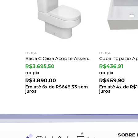
LOUÇA
LOUÇA
Cuba de Apoio Redonda T1 30cm – Branco – Roca
Bacia C Caixa Acopl e Assento Termofixo Carrara/nuova Branco Gelo – Deca
R$
3.695,50
R$
436,91
no pix
no pix
R$
3.890,00
R$
459,90
98
sem
Em até
6
x de
R$
648,33
sem
Em até
4
x de
R$
juros
juros
SOBRE 