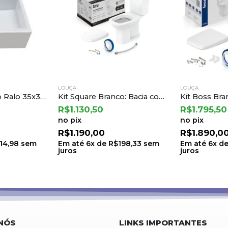
LOUÇA
LOUÇA
Cuba Topazio Ap Ralo 35x35x12 Br Venturi 01.01.011
Kit Square Branco: Bacia com Caixa Acoplada e Itens de Instalacao – Incepa
Kit Boss Bra
R$
1.130,50
R$
1.795,50
no pix
no pix
R$
1.190,00
R$
1.890,0
114,98
sem
Em até
6
x de
R$
198,33
sem
Em até
6
x d
juros
juros
NÓS
LINKS IMPORTANTES