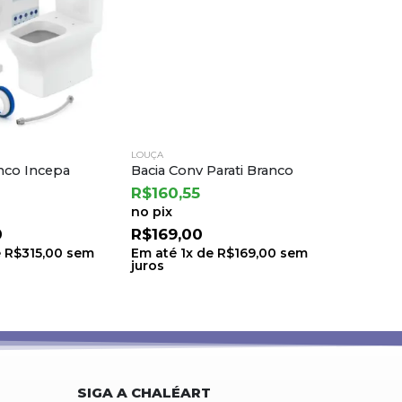
LOUÇA
LOUÇA
nco Incepa
Bacia Conv Parati Branco
Combo Li
R$
160,55
R$
664,
no pix
no pix
0
R$
169,00
R$
699
e
R$
315,00
sem
Em até
1
x de
R$
169,00
sem
Em até
juros
juros
SIGA A CHALÉART