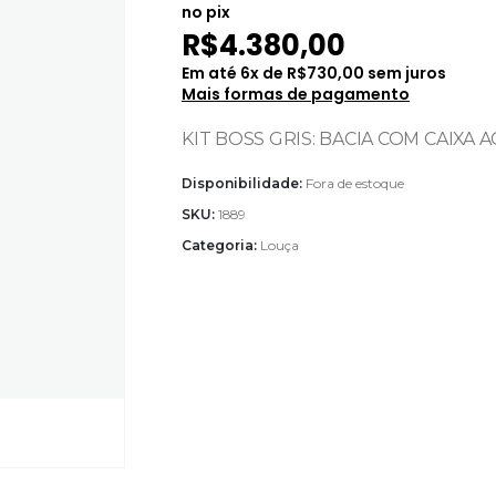
no pix
R$
4.380,00
Em até
6
x de
R$
730,00
sem juros
Mais formas de pagamento
KIT BOSS GRIS: BACIA COM CAIXA 
Disponibilidade:
Fora de estoque
SKU:
1889
Categoria:
Louça