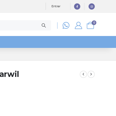
Entrar
0
arwil