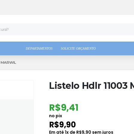
DEPARTAMENTOS
SOLICITE ORÇAMENTO
3 MARWIL
Listelo Hdlr 11003
R$
9,41
no pix
R$
9,90
Em até
1
x de
R$
9,90
sem juros