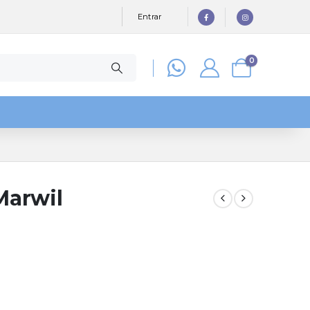
Entrar
0
 Marwil