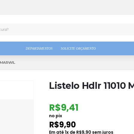
DEPARTAMENTOS
SOLICITE ORÇAMENTO
0 MARWIL
Listelo Hdlr 11010 
R$
9,41
no pix
R$
9,90
Em até
1
x de
R$
9,90
sem juros