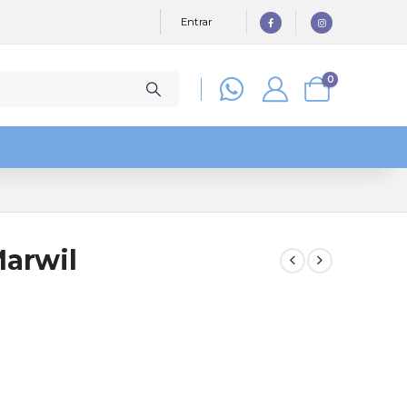
Entrar
0
Marwil