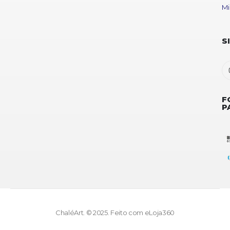
Mi
S
F
P
ChaléArt. © 2025. Feito com
eLoja360