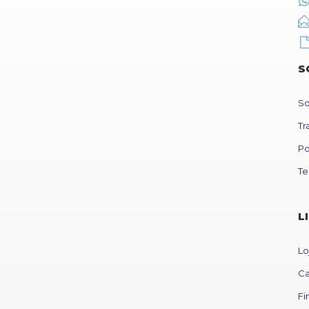
S
So
Tr
Po
Te
L
Lo
Ca
Fi