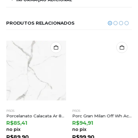
PRODUTOS RELACIONADOS
PISOS
PISOS
Porcelanato Calacata Ar 83002 83×83 a Damme
Porc Gran Milan Off Wh Acet – Ct620697 62×122 a Castelli (2,28) B.6 Ton.71 Lt.0005
R$
85,41
R$
94,91
no pix
no pix
R$
89,90
R$
99,90