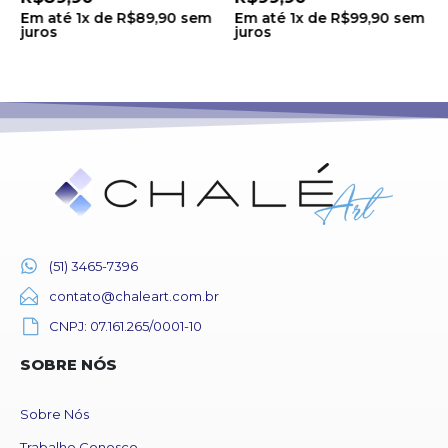
Em até
1
x de
R$
89,90
sem
Em até
1
x de
R$
99,90
sem
juros
juros
(51) 3465-7396
contato@chaleart.com.br
CNPJ: 07.161.265/0001-10
SOBRE NÓS
Sobre Nós
Trabalhe Conosco