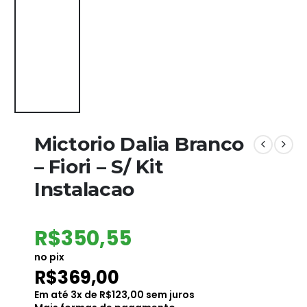
Mictorio Dalia Branco
– Fiori – S/ Kit
Instalacao
R$
350,55
no pix
R$
369,00
Em até
3
x de
R$
123,00
sem juros