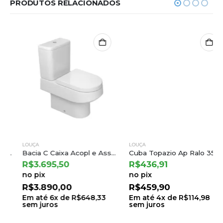
PRODUTOS RELACIONADOS
LOUÇA
LOUÇA
Bacia C Caixa Acopl e Assento Termofixo Carrara/nuova Branco Gelo – Deca
Cuba Topazio Ap Ralo 35x35x12 Br Venturi 01.01.011
R$
3.695,50
R$
436,91
no pix
no pix
R$
3.890,00
R$
459,90
Em até
6
x de
R$
648,33
Em até
4
x de
R$
114,98
sem juros
sem juros