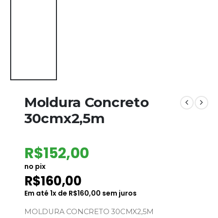
Moldura Concreto
30cmx2,5m
R$
152,00
no pix
R$
160,00
Em até
1
x de
R$
160,00
sem juros
MOLDURA CONCRETO 30CMX2,5M