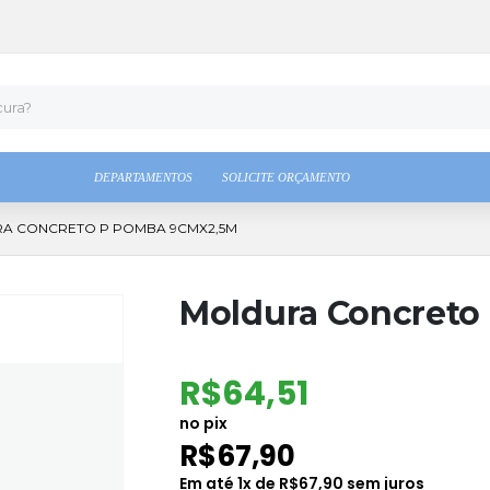
DEPARTAMENTOS
SOLICITE ORÇAMENTO
A CONCRETO P POMBA 9CMX2,5M
Moldura Concret
R$
64,51
no pix
R$
67,90
Em até
1
x de
R$
67,90
sem juros