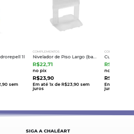
COMPLEMENTOS
COMPLEME
Nivelador de Piso Largo (base) 1,5mm Cortag (50 Un)
Cunha Nivelador de Piso Slim Cortag (pct. C/100)
R$
31,26
R$
22,7
no pix
no pix
R$
32,90
R$
23,9
e
R$
23,90
sem
Em até
1
x de
R$
32,90
sem
Em até
1
juros
juros
SIGA A CHALÉART