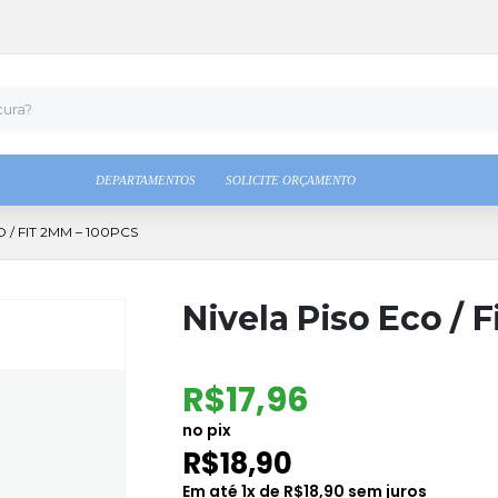
DEPARTAMENTOS
SOLICITE ORÇAMENTO
 / FIT 2MM – 100PCS
Nivela Piso Eco / 
R$
17,96
no pix
R$
18,90
Em até
1
x de
R$
18,90
sem juros