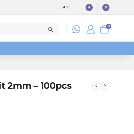
Entrar
0
Fit 2mm – 100pcs