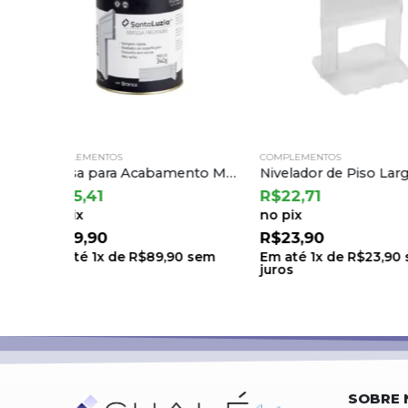
COMPLEMENTOS
COMPLEMENTOS
Massa para Acabamento Massa Flex – Branco – 340g Santa Luzia (rend Medio 100m)
Nivelador de Piso Largo (base) 2,0mm Cortag (50 Un)
R$
22,71
R$
75,91
no pix
no pix
R$
23,90
R$
79,90
sem
Em até
1
x de
R$
23,90
sem
Em até
1
x de
R$
7
juros
juros
SOBRE 