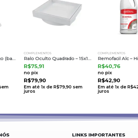
COMPLEMENTOS
COMPLEMENTOS
Ralo Oculto Quadrado – 15x15cm Branco – Estrela
Remofacil Alc – Hidrorepell 1l
R$
40,76
R$
22,71
no pix
no pix
R$
42,90
R$
23,90
9,90
sem
Em até
1
x de
R$
42,90
sem
Em até
1
x d
juros
juros
NÓS
LINKS IMPORTANTES