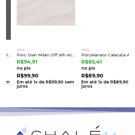
PISOS
PISOS
Porc Gran Milan Off Wh Acet – Ct620697 62×122 a Castelli (2,28) B.6 Ton.71 Lt.0005
Porcelanato Calacata Ar 83002 83×83 a Damme
R$
94,91
R$
85,41
no pix
no pix
R$
99,90
R$
89,90
Em até
1
x de
R$
99,90
sem
Em até
1
x de
R$
89,90
sem
juros
juros