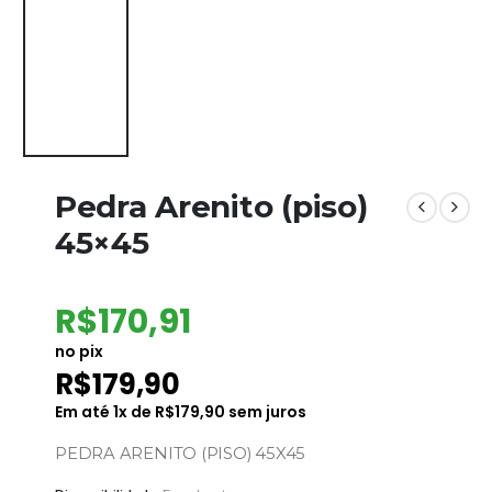
Pedra Arenito (piso)
45×45
R$
170,91
no pix
R$
179,90
Em até
1
x de
R$
179,90
sem juros
PEDRA ARENITO (PISO) 45X45