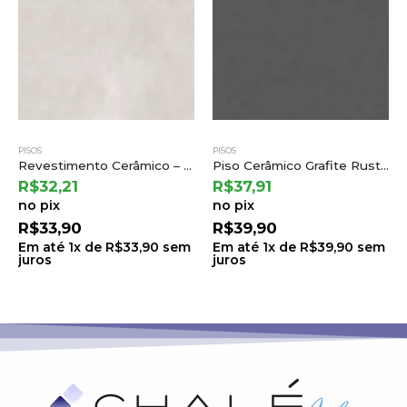
PISOS
PISOS
Revestimento Cerâmico – Patmos Gray 68×68 | Cejatel
Piso Cerâmico Grafite Rustico Ret 75,5×75,5 a Cedasa
R$
32,21
R$
37,91
no pix
no pix
R$
33,90
R$
39,90
Em até
1
x de
R$
33,90
sem
Em até
1
x de
R$
39,90
sem
juros
juros