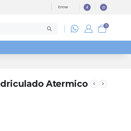
Entrar
0
driculado Atermico