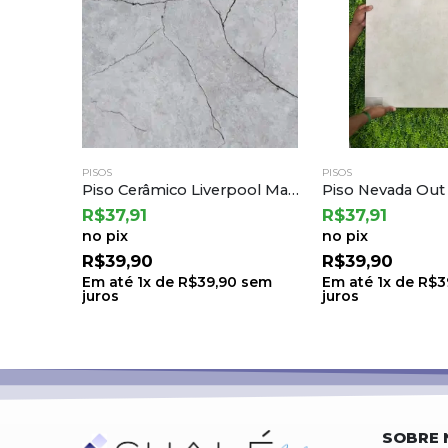
PISOS
PISOS
Piso Cerâmico Liverpool Matte 75×75 a Cedasa
Piso Nevada Out Ret 60041 60×60 a Embramaco (2,52) T.71 C.6 L.0508
R$
37,91
R$
85,41
no pix
no pix
R$
39,90
R$
89,90
sem
Em até
1
x de
R$
39,90
sem
Em até
1
x de
R$
8
juros
juros
SOBRE 