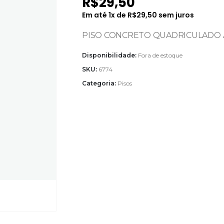
R$
29,50
Em até
1
x de
R$
29,50
sem juros
PISO CONCRETO QUADRICULADO A
Disponibilidade:
Fora de estoque
SKU:
6774
Categoria:
Pisos