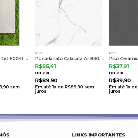
PISOS
PISOS
Porcelanato Calacata Ar 83002 83×83 a Damme
Piso Cerâmico Grafite Rustico Ret 75,5×75,5 a Cedasa
R$
37,91
R$
32,21
no pix
no pix
R$
39,90
R$
33,90
9,90
sem
Em até
1
x de
R$
39,90
sem
Em até
1
x d
juros
juros
NÓS
LINKS IMPORTANTES