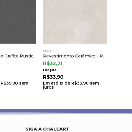
PISOS
PISOS
Revestimento Cerâmico – Patmos Gray 68×68 | Cejatel
Porc Gran Milan Off Wh Acet – Ct620697 62×122 a Castelli (2,28) B.6 Ton.71 Lt.0005
R$
94,91
R$
85,4
no pix
no pix
R$
99,90
R$
89,
e
R$
33,90
sem
Em até
1
x de
R$
99,90
sem
Em até
1
juros
juros
SIGA A CHALÉART