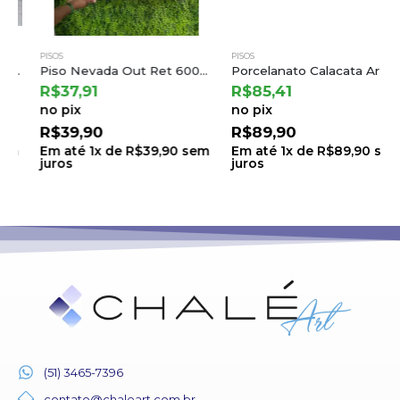
PISOS
PISOS
Piso Nevada Out Ret 60041 60×60 a Embramaco (2,52) T.71 C.6 L.0508
Porcelanato Calacata Ar 83002 83×83 a Damme
R$
37,91
R$
85,41
no pix
no pix
R$
39,90
R$
89,90
Em até
1
x de
R$
39,90
sem
Em até
1
x de
R$
89,90
sem
juros
juros
(51) 3465-7396
contato@chaleart.com.br