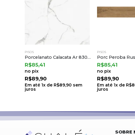
PISOS
PISOS
Porcelanato Calacata Ar 83002 83×83 a Damme
Porc Peroba Rustica 120028 a Embramaco
R$
85,41
R$
94,91
no pix
no pix
R$
89,90
R$
99,90
sem
Em até
1
x de
R$
89,90
sem
Em até
1
x de
R$
9
juros
juros
SOBRE 