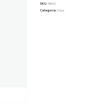
SKU:
18845
Categoria:
Pisos