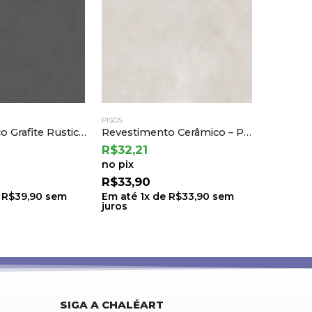
PISOS
PISOS
Revestimento Cerâmico – Patmos Gray 68×68 | Cejatel
Piso Cerâmico Liverpool Matte 75×75 a Cedasa
R$
37,91
R$
37,9
no pix
no pix
R$
39,90
R$
39,9
e
R$
33,90
sem
Em até
1
x de
R$
39,90
sem
Em até
1
juros
juros
SIGA A CHALÉART