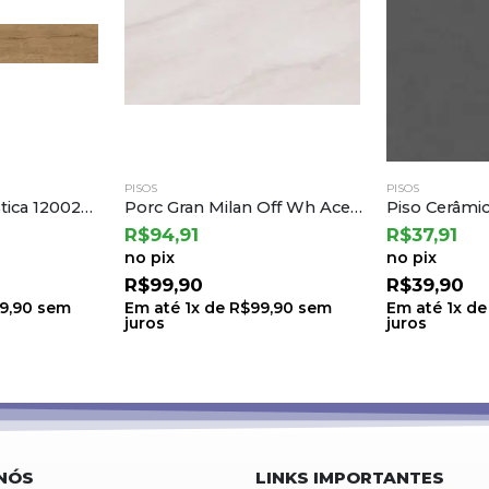
PISOS
PISOS
Porc Gran Milan Off Wh Acet – Ct620697 62×122 a Castelli (2,28) B.6 Ton.71 Lt.0005
Piso Cerâmico Grafite Rustico Ret 75,5×75,5 a Cedasa
R$
37,91
R$
32,21
no pix
no pix
R$
39,90
R$
33,90
9,90
sem
Em até
1
x de
R$
39,90
sem
Em até
1
x d
juros
juros
NÓS
LINKS IMPORTANTES