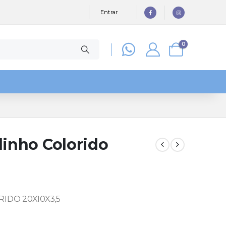
Entrar
0
linho Colorido
IDO 20X10X3,5