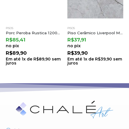
PISOS
PISOS
Porc Peroba Rustica 120028 a Embramaco
Piso Cerâmico Liverpool Matte 75×75 a Cedasa
R$
85,41
R$
37,91
no pix
no pix
R$
89,90
R$
39,90
Em até
1
x de
R$
89,90
sem
Em até
1
x de
R$
39,90
sem
juros
juros