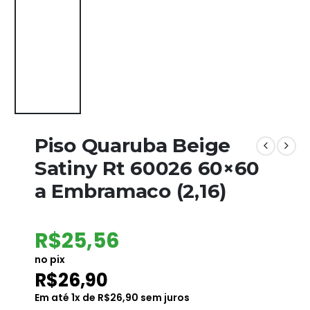
Piso Quaruba Beige
Satiny Rt 60026 60×60
a Embramaco (2,16)
R$
25,56
no pix
R$
26,90
Em até
1
x de
R$
26,90
sem juros