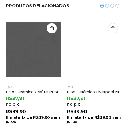
PRODUTOS RELACIONADOS
PISOS
PISOS
Piso Cerâmico Grafite Rustico Ret 75,5×75,5 a Cedasa
Piso Cerâmico Liverpool Matte 75×75 a Cedasa
R$
37,91
R$
37,91
no pix
no pix
R$
39,90
R$
39,90
Em até
1
x de
R$
39,90
sem
Em até
1
x de
R$
39,90
sem
juros
juros