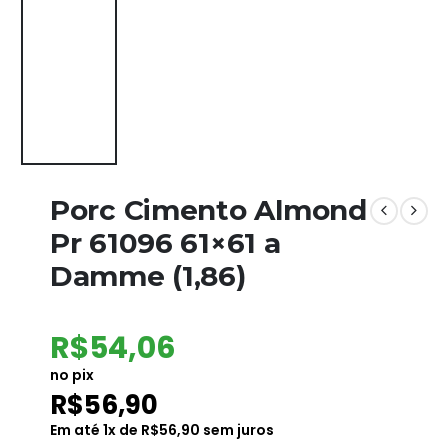
Porc Cimento Almond
Pr 61096 61×61 a
Damme (1,86)
R$
54,06
no pix
R$
56,90
Em até
1
x de
R$
56,90
sem juros