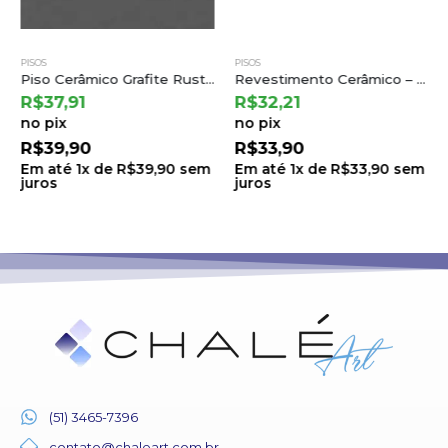
PISOS
PISOS
Piso Cerâmico Grafite Rustico Ret 75,5×75,5 a Cedasa
Revestimento Cerâmico – Patmos Gray 68×68 | Cejatel
R$
37,91
R$
32,21
no pix
no pix
R$
39,90
R$
33,90
Em até
1
x de
R$
39,90
sem
Em até
1
x de
R$
33,90
sem
juros
juros
(51) 3465-7396
contato@chaleart.com.br