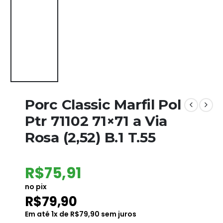
Porc Classic Marfil Pol
Ptr 71102 71×71 a Via
Rosa (2,52) B.1 T.55
R$
75,91
no pix
R$
79,90
Em até
1
x de
R$
79,90
sem juros