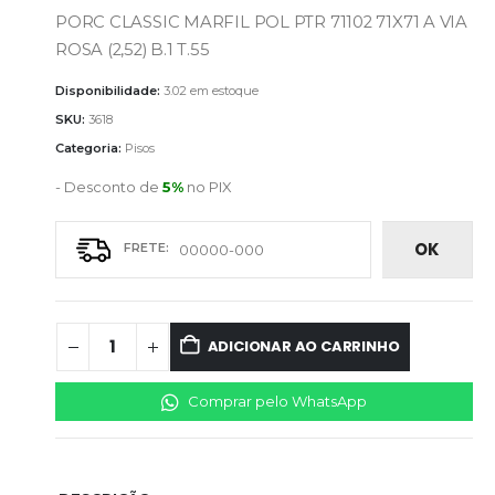
PORC CLASSIC MARFIL POL PTR 71102 71X71 A VIA
ROSA (2,52) B.1 T.55
Disponibilidade:
3.02 em estoque
SKU:
3618
Categoria:
Pisos
- Desconto de
5%
no PIX
OK
ADICIONAR AO CARRINHO
Comprar pelo WhatsApp