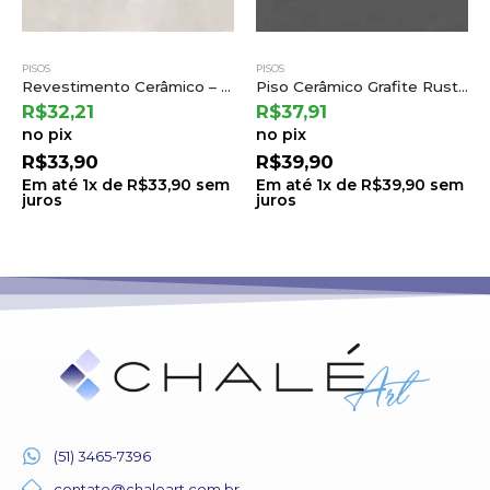
PISOS
PISOS
Revestimento Cerâmico – Patmos Gray 68×68 | Cejatel
Piso Cerâmico Grafite Rustico Ret 75,5×75,5 a Cedasa
R$
32,21
R$
37,91
no pix
no pix
R$
33,90
R$
39,90
Em até
1
x de
R$
33,90
sem
Em até
1
x de
R$
39,90
sem
juros
juros
(51) 3465-7396
contato@chaleart.com.br