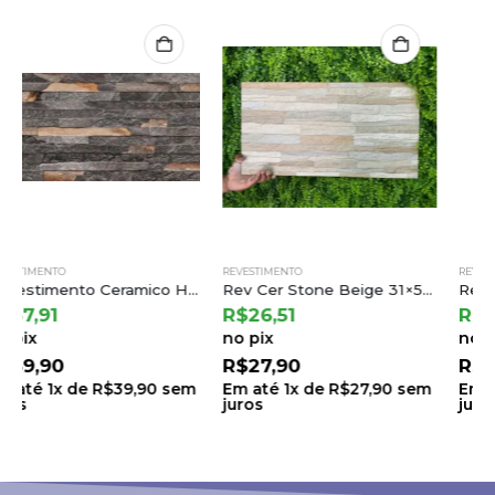
REVESTIMENTO
REVESTIMENTO
Rev Cer Stone Beige 31×59 a Cejatel (2,19) Ton.23 B.6 Lt.23
Rev Cer Brick Old 31×59 a Cejatel (2,19) Ton.33 B.8 Lt.33
R$
26,51
R$
26,51
no pix
no pix
R$
27,90
R$
27,90
Em até
1
x de
R$
27,90
sem
Em até
1
x de
R$
27,90
sem
juros
juros