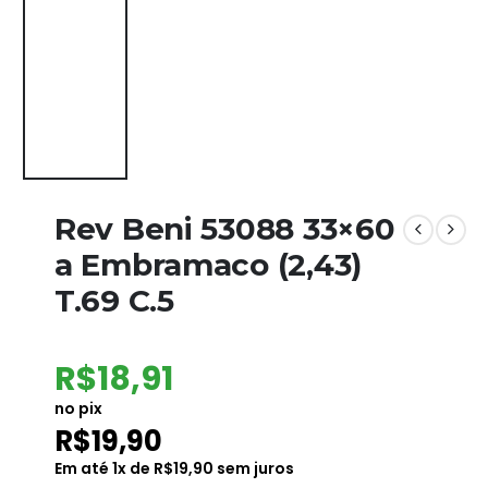
Rev Beni 53088 33×60
a Embramaco (2,43)
T.69 C.5
R$
18,91
no pix
R$
19,90
Em até
1
x de
R$
19,90
sem juros