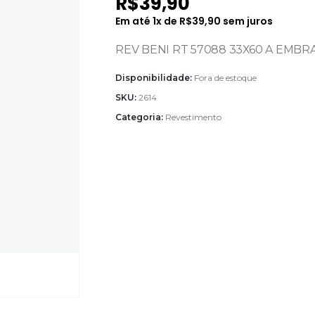
R$
39,90
Em até
1
x de
R$
39,90
sem juros
REV BENI RT 57088 33X60 A EMBRAMA
Disponibilidade:
Fora de estoque
SKU:
2614
Categoria:
Revestimento