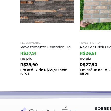
REVESTIMENTO
REVESTIMENTO
Revestimento Ceramico Hdm 37310r Ret 35×70 a Incefra
R$
37,91
R$
26,51
no pix
no pix
R$
39,90
R$
27,90
Em até
1
x de
R$
39,90
sem
Em até
1
x de
R$
2
juros
juros
SOBRE 