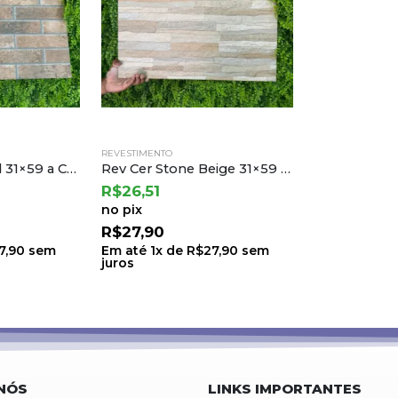
REVESTIMENTO
Rev Cer Brick Old 31×59 a Cejatel (2,19) Ton.33 B.8 Lt.33
Rev Cer Stone Beige 31×59 a Cejatel (2,19) Ton.23 B.6 Lt.23
R$
26,51
no pix
R$
27,90
7,90
sem
Em até
1
x de
R$
27,90
sem
juros
NÓS
LINKS IMPORTANTES