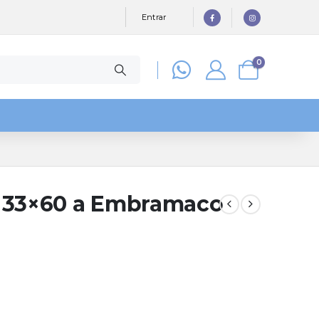
Entrar
0
8 33×60 a Embramaco