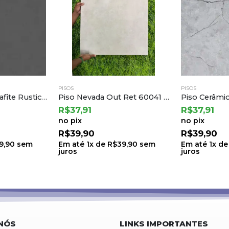
PISOS
PISOS
Piso Cerâmico Grafite Rustico Ret 75,5×75,5 a Cedasa
Piso Nevada Out Ret 60041 60×60 a Embramaco (2,52) T.71 C.6 L.0508
R$
37,91
R$
37,91
no pix
no pix
R$
39,90
R$
39,90
9,90
sem
Em até
1
x de
R$
39,90
sem
Em até
1
x d
juros
juros
NÓS
LINKS IMPORTANTES