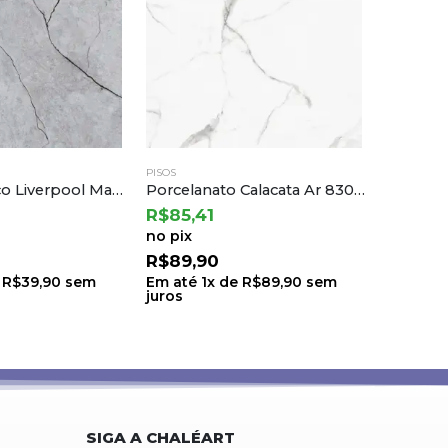
PISOS
PISOS
Piso Cerâmico Liverpool Matte 75×75 a Cedasa
Porcelanato Calacata Ar 83002 83×83 a Damme
R$
85,41
R$
94,9
no pix
no pix
R$
89,90
R$
99,
e
R$
39,90
sem
Em até
1
x de
R$
89,90
sem
Em até
1
juros
juros
SIGA A CHALÉART