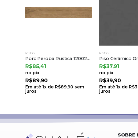
PISOS
PISOS
Revestimento Cerâmico – Patmos Gray 68×68 | Cejatel
Porc Peroba Rustica 120028 a Embramaco
R$
85,41
R$
37,91
no pix
no pix
R$
89,90
R$
39,90
sem
Em até
1
x de
R$
89,90
sem
Em até
1
x de
R$
3
juros
juros
SOBRE 