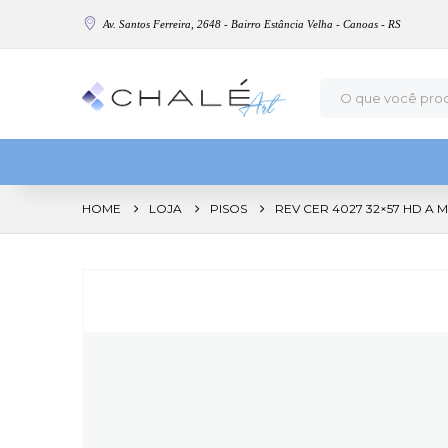
Av. Santos Ferreira, 2648 - Bairro Estância Velha - Canoas - RS
HOME
LOJA
PISOS
REV CER 4027 32×57 HD A M