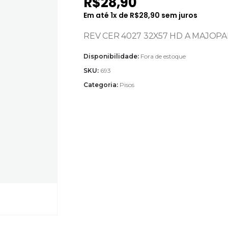
R$
28,90
Em até
1
x de
R$
28,90
sem juros
REV CER 4027 32X57 HD A MAJOPAR 
Disponibilidade:
Fora de estoque
SKU:
693
Categoria:
Pisos