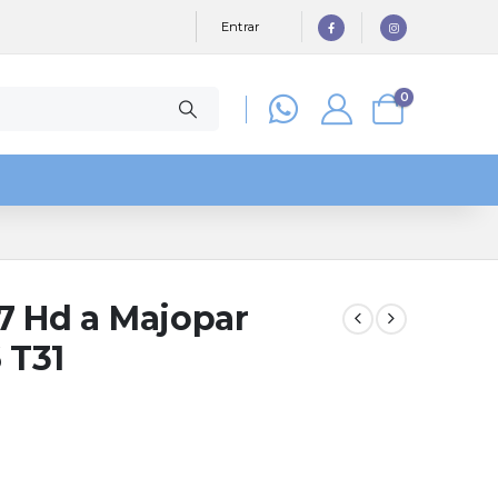
Entrar
0
7 Hd a Majopar
 T31