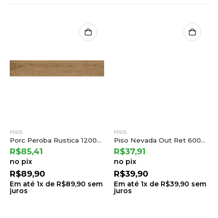
PISOS
PISOS
Porc Peroba Rustica 120028 a Embramaco
Piso Nevada Out Ret 60041 60×60 a Embramaco (2,52) T.71 C.6 L.0508
R$
85,41
R$
37,91
no pix
no pix
R$
89,90
R$
39,90
Em até
1
x de
R$
89,90
sem
Em até
1
x de
R$
39,90
sem
juros
juros