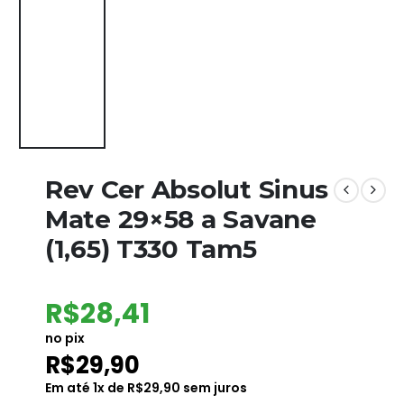
Rev Cer Absolut Sinus
Mate 29×58 a Savane
(1,65) T330 Tam5
R$
28,41
no pix
R$
29,90
Em até
1
x de
R$
29,90
sem juros