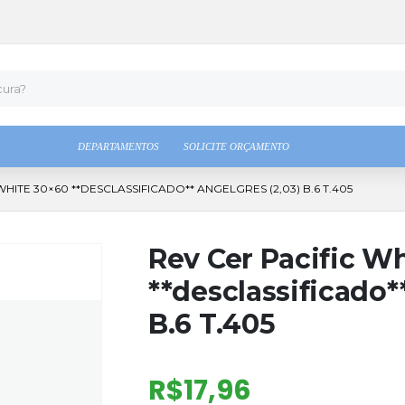
DEPARTAMENTOS
SOLICITE ORÇAMENTO
WHITE 30×60 **DESCLASSIFICADO** ANGELGRES (2,03) B.6 T.405
Rev Cer Pacific W
**desclassificado*
B.6 T.405
R$
17,96