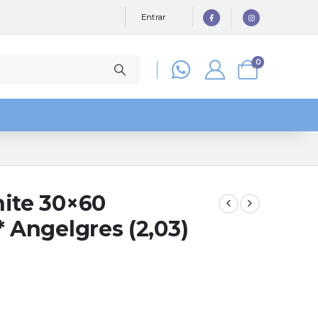
Entrar
0
hite 30×60
* Angelgres (2,03)