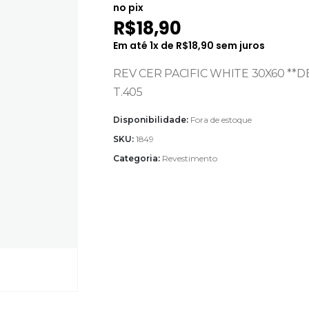
no pix
R$
18,90
Em até
1
x de
R$
18,90
sem juros
REV CER PACIFIC WHITE 30X60 **D
T.405
Disponibilidade:
Fora de estoque
SKU:
1849
Categoria:
Revestimento