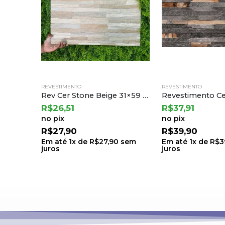
REVESTIMENTO
REVESTIMENTO
Rev Cer Stone Beige 31×59 a Cejatel (2,19) Ton.23 B.6 Lt.23
R$
26,51
R$
37,91
no pix
no pix
R$
27,90
R$
39,90
Em até
1
x de
R$
27,90
sem
Em até
1
x de
R$
3
juros
juros