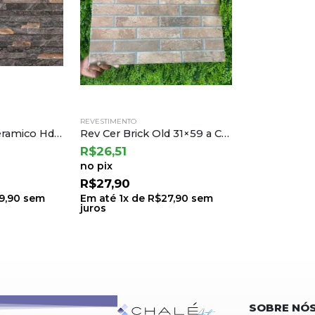
REVESTIMENTO
Revestimento Ceramico Hdm 37310r Ret 35×70 a Incefra
Rev Cer Brick Old 31×59 a Cejatel (2,19) Ton.33 B.8 Lt.33
R$
26,51
no pix
R$
27,90
9,90
sem
Em até
1
x de
R$
27,90
sem
juros
SOBRE NÓ