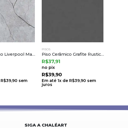
PISOS
PISOS
Piso Cerâmico Grafite Rustico Ret 75,5×75,5 a Cedasa
Porcelanato Calacata Ar 83002 83×83 a Damme
R$
85,41
R$
94,9
no pix
no pix
R$
89,90
R$
99,
e
R$
39,90
sem
Em até
1
x de
R$
89,90
sem
Em até
1
juros
juros
SIGA A CHALÉART