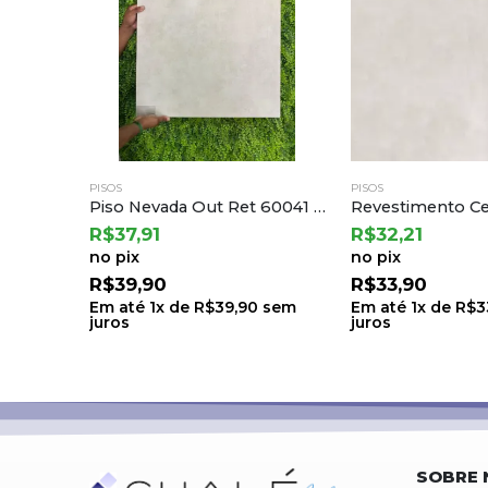
PISOS
PISOS
Piso Nevada Out Ret 60041 60×60 a Embramaco (2,52) T.71 C.6 L.0508
Revestimento Cerâmico – Patmos Gray 68×68 | Cejatel
R$
32,21
R$
85,41
no pix
no pix
R$
33,90
R$
89,90
sem
Em até
1
x de
R$
33,90
sem
Em até
1
x de
R$
8
juros
juros
SOBRE 