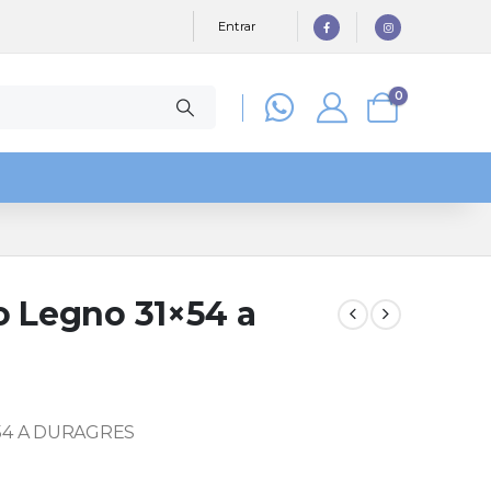
Entrar
0
o Legno 31×54 a
54 A DURAGRES