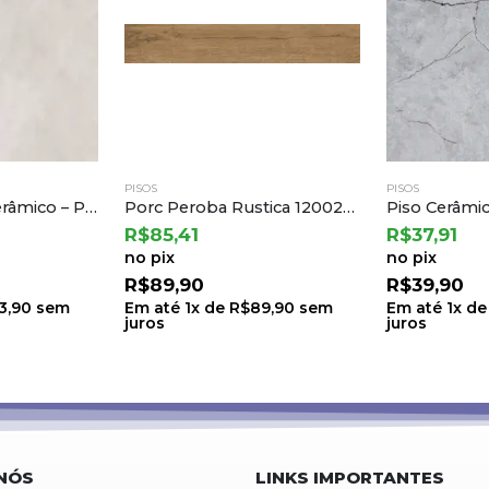
PISOS
PISOS
Porc Peroba Rustica 120028 a Embramaco
Piso Cerâmico Liverpool Matte 75×75 a Cedasa
R$
37,91
R$
37,91
no pix
no pix
R$
39,90
R$
39,90
9,90
sem
Em até
1
x de
R$
39,90
sem
Em até
1
x d
juros
juros
NÓS
LINKS IMPORTANTES