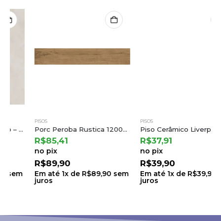
PISOS
PISOS
Porc Peroba Rustica 120028 a Embramaco
Piso Cerâmico Liverpool Matte 75×75 a Cedasa
R$
85,41
R$
37,91
no pix
no pix
R$
89,90
R$
39,90
Em até
1
x de
R$
89,90
sem
Em até
1
x de
R$
39,90
sem
juros
juros