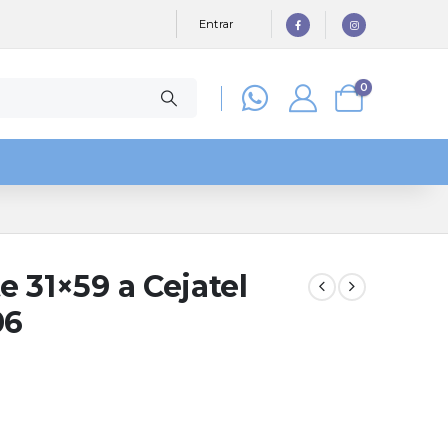
Entrar
0
 31×59 a Cejatel
06