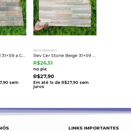
REVESTIMENTO
Rev Cer Brick Old 31×59 a Cejatel (2,19) Ton.33 B.8 Lt.33
Rev Cer Stone Beige 31×59 a Cejatel (2,19) Ton.23 B.6 Lt.23
R$
26,51
no pix
R$
27,90
7,90
sem
Em até
1
x de
R$
27,90
sem
juros
NÓS
LINKS IMPORTANTES