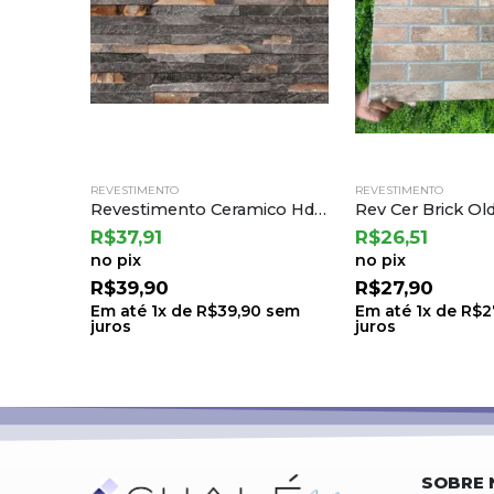
REVESTIMENTO
REVESTIMENTO
Revestimento Ceramico Hdm 37310r Ret 35×70 a Incefra
R$
37,91
R$
26,51
no pix
no pix
R$
39,90
R$
27,90
Em até
1
x de
R$
39,90
sem
Em até
1
x de
R$
2
juros
juros
SOBRE 