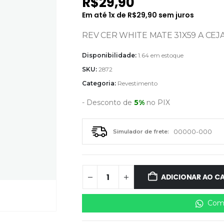
R$
29,90
Em até
1
x de
R$
29,90
sem juros
REV CER WHITE MATE 31X59 A CEJAT
Disponibilidade:
1.64 em estoque
SKU:
2872
Categoria:
Revestimento
- Desconto de
5%
no PIX
Simulador de frete:
ADICIONAR AO C
Comp