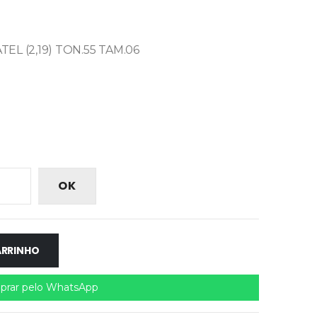
EL (2,19) TON.55 TAM.06
OK
ARRINHO
rar pelo WhatsApp