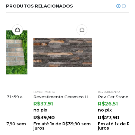
PRODUTOS RELACIONADOS
REVESTIMENTO
REVESTIMENTO
Revestimento Ceramico Hdm 37310r Ret 35×70 a Incefra
Rev Cer Stone Beige 31×59 a Cejatel (2,19) Ton.23 B.6 Lt.23
R$
37,91
R$
26,51
no pix
no pix
R$
39,90
R$
27,90
Em até
1
x de
R$
39,90
sem
Em até
1
x de
R$
27,90
sem
juros
juros