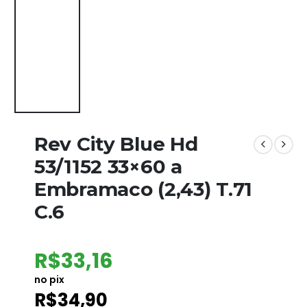
Rev City Blue Hd
53/1152 33×60 a
Embramaco (2,43) T.71
C.6
R$
33,16
no pix
R$
34,90