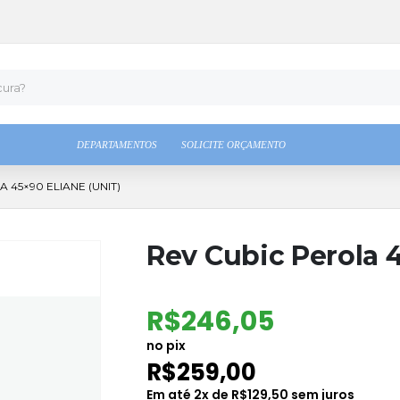
DEPARTAMENTOS
SOLICITE ORÇAMENTO
 45×90 ELIANE (UNIT)
Rev Cubic Perola 4
R$
246,05
no pix
R$
259,00
Em até
2
x de
R$
129,50
sem juros