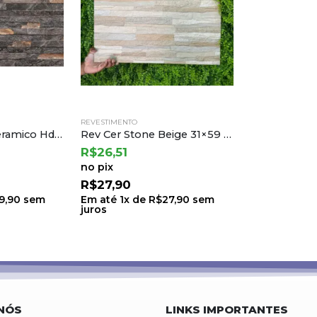
REVESTIMENTO
Revestimento Ceramico Hdm 37310r Ret 35×70 a Incefra
Rev Cer Stone Beige 31×59 a Cejatel (2,19) Ton.23 B.6 Lt.23
R$
26,51
no pix
R$
27,90
9,90
sem
Em até
1
x de
R$
27,90
sem
juros
NÓS
LINKS IMPORTANTES