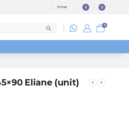
Entrar
0
5×90 Eliane (unit)