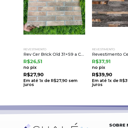
REVESTIMENTO
REVESTIMENTO
Rev Cer Brick Old 31×59 a Cejatel (2,19) Ton.33 B.8 Lt.33
R$
26,51
R$
37,91
no pix
no pix
R$
27,90
R$
39,90
Em até
1
x de
R$
27,90
sem
Em até
1
x de
R$
3
juros
juros
SOBRE 