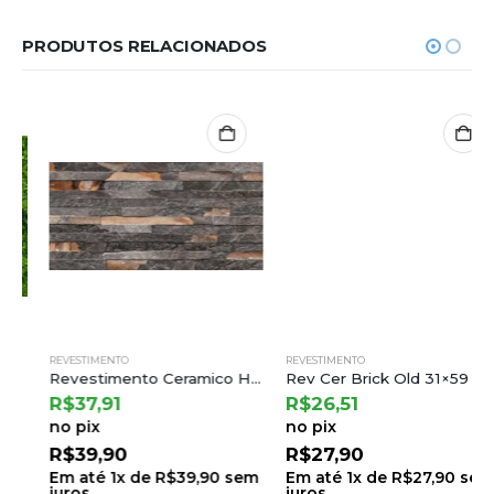
PRODUTOS RELACIONADOS
REVESTIMENTO
REVESTIMENTO
Revestimento Ceramico Hdm 37310r Ret 35×70 a Incefra
Rev Cer Brick Old 31×59 a Cejatel (2,19) Ton.33 B.8 Lt.33
R$
37,91
R$
26,51
no pix
no pix
R$
39,90
R$
27,90
Em até
1
x de
R$
39,90
sem
Em até
1
x de
R$
27,90
sem
juros
juros