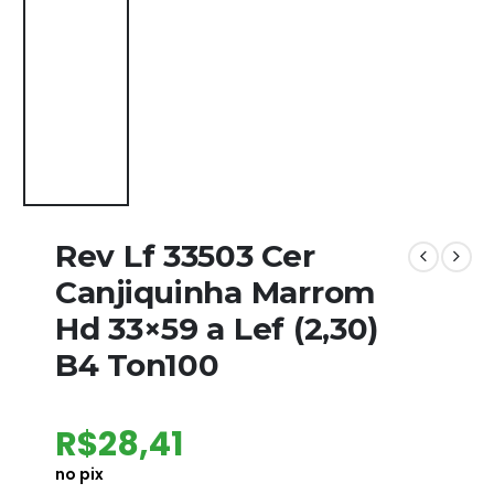
Rev Lf 33503 Cer
Canjiquinha Marrom
Hd 33×59 a Lef (2,30)
B4 Ton100
R$
28,41
no pix