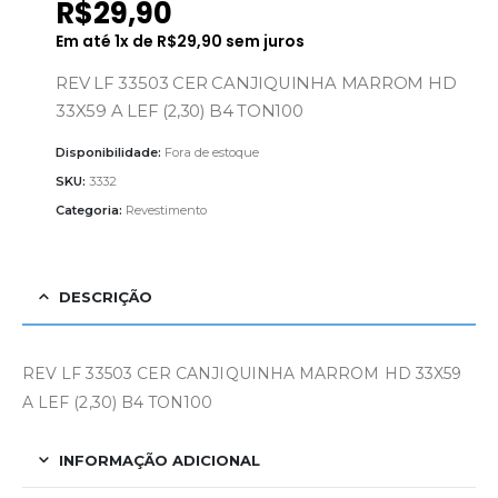
R$
29,90
Em até
1
x de
R$
29,90
sem juros
REV LF 33503 CER CANJIQUINHA MARROM HD
33X59 A LEF (2,30) B4 TON100
Disponibilidade:
Fora de estoque
SKU:
3332
Categoria:
Revestimento
DESCRIÇÃO
REV LF 33503 CER CANJIQUINHA MARROM HD 33X59
A LEF (2,30) B4 TON100
INFORMAÇÃO ADICIONAL