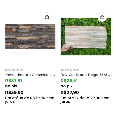
REVESTIMENTO
REVESTIMENTO
Revestimento Ceramico Hdm 37310r Ret 35×70 a Incefra
Rev Cer Stone Beige 31×59 a Cejatel (2,19) Ton.23 B.6 Lt.23
R$
37,91
R$
26,51
no pix
no pix
R$
39,90
R$
27,90
Em até
1
x de
R$
39,90
sem
Em até
1
x de
R$
27,90
sem
juros
juros