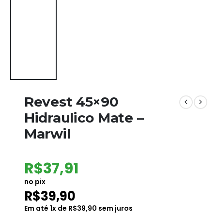
Revest 45×90
Hidraulico Mate –
Marwil
R$
37,91
no pix
R$
39,90
Em até
1
x de
R$
39,90
sem juros