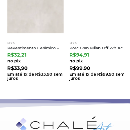
PISOS
PISOS
Revestimento Cerâmico – Patmos Gray 68×68 | Cejatel
Porc Gran Milan Off Wh Acet – Ct620697 62×122 a Castelli (2,28) B.6 Ton.71 Lt.0005
R$
32,21
R$
94,91
no pix
no pix
R$
33,90
R$
99,90
Em até
1
x de
R$
33,90
sem
Em até
1
x de
R$
99,90
sem
juros
juros