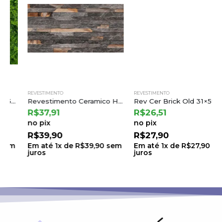
REVESTIMENTO
REVESTIMENTO
Revestimento Ceramico Hdm 37310r Ret 35×70 a Incefra
Rev Cer Brick Old 31×59 a Cejatel (2,19) Ton.33 B.8 Lt.33
R$
37,91
R$
26,51
no pix
no pix
R$
39,90
R$
27,90
Em até
1
x de
R$
39,90
sem
Em até
1
x de
R$
27,90
sem
juros
juros