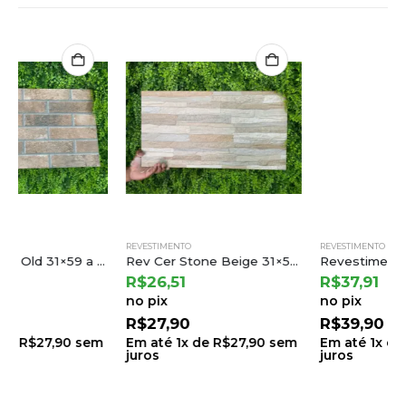
REVESTIMENTO
REVESTIMENTO
Rev Cer Stone Beige 31×59 a Cejatel (2,19) Ton.23 B.6 Lt.23
Revestimento Ceramico Hdm 37310r Ret 35×70 a Incefra
R$
26,51
R$
37,91
no pix
no pix
R$
27,90
R$
39,90
Em até
1
x de
R$
27,90
sem
Em até
1
x de
R$
39,90
sem
juros
juros