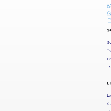
S
So
Tr
Po
Te
L
Lo
Ca