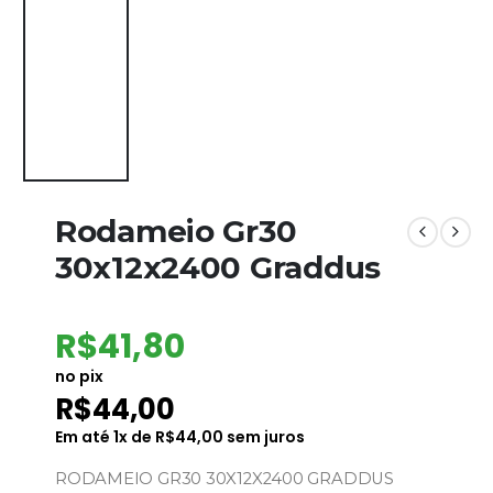
Rodameio Gr30
30x12x2400 Graddus
R$
41,80
no pix
R$
44,00
Em até
1
x de
R$
44,00
sem juros
RODAMEIO GR30 30X12X2400 GRADDUS