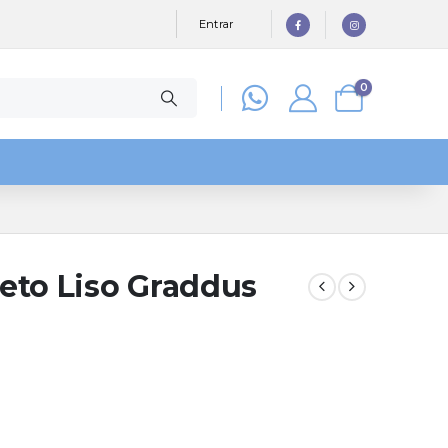
Entrar
0
eto Liso Graddus