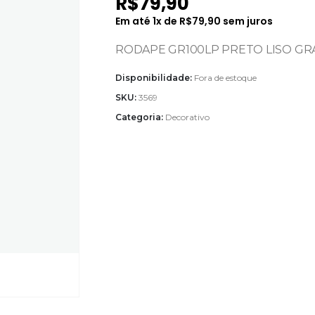
R$
79,90
Em até
1
x de
R$
79,90
sem juros
RODAPE GR100LP PRETO LISO GR
Disponibilidade:
Fora de estoque
SKU:
3569
Categoria:
Decorativo