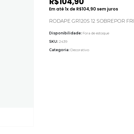
R$
104,90
Em até
1
x de
R$
104,90
sem juros
RODAPE GR120S 12 SOBREPOR FR
Disponibilidade:
Fora de estoque
SKU:
2439
Categoria:
Decorativo