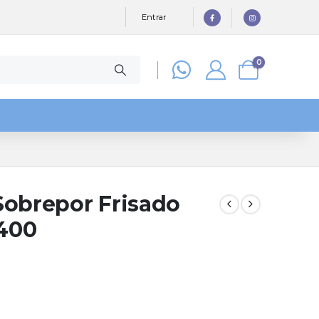
Entrar
0
Sobrepor Frisado
400