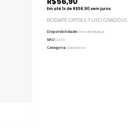
R$
56,90
Em até
1
x de
R$
56,90
sem juros
RODAPE GR70LS 7 LISO GRADDUS 
Disponibilidade:
Fora de estoque
SKU:
2430
Categoria:
Decorativo