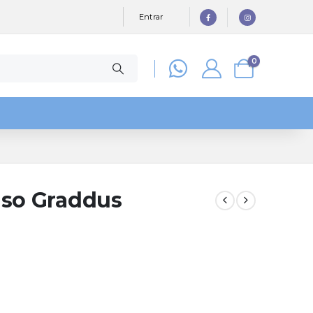
Entrar
0
iso Graddus