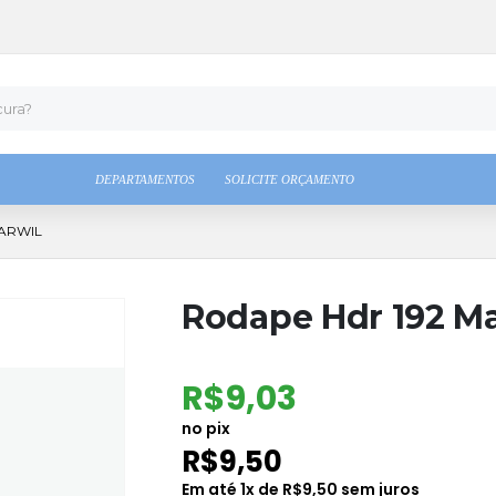
DEPARTAMENTOS
SOLICITE ORÇAMENTO
ARWIL
Rodape Hdr 192 Ma
R$
9,03
no pix
R$
9,50
Em até
1
x de
R$
9,50
sem juros