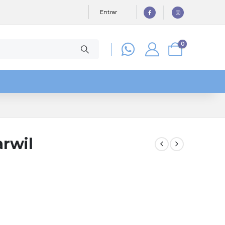
Entrar
0
rwil