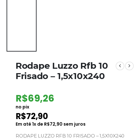
Rodape Luzzo Rfb 10
Frisado – 1,5x10x240
R$
69,26
no pix
R$
72,90
Em até
1
x de
R$
72,90
sem juros
RODAPE LUZZO RFB 10 FRISADO – 1,5X10X240